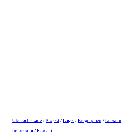
Übersichtskarte
/
Projekt
/
Lager
/
Biographien
/
Literatur
Impressum
/
Kontakt